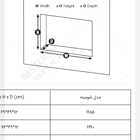
مدل شومینه
W x H x D (cm)
12*49*69
H85
12*49*74
H90