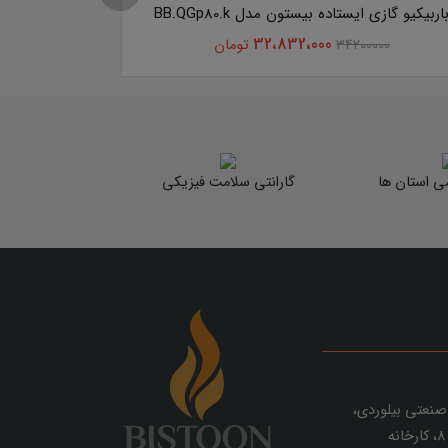
اربیکیو گازی ایستاده بیستون مدل BB.QGp80.k
کباب پز ذغ
32،832،000
34200000
تومان
000
می استان ها
گارانتی سلامت فیزیکی
صنعتی بیلوردی،
نبش صنعت 8، کارخانه