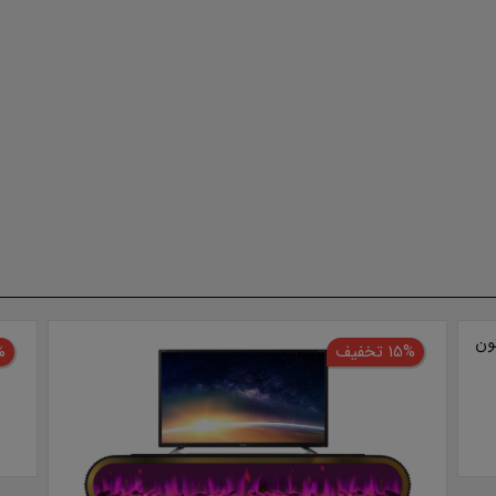
15% تخفیف
5%