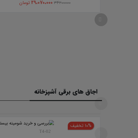
29،070،000
ان
34200000
تومان
اجاق های برقی آشپزخانه
10% تخفیف
T4-02