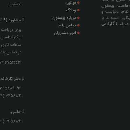
قوانین
بیستون
ه‌هاست. بیستون
وبلاگ
نقاط دنیاست و
ایی است. ما با
درباره بیستون
مشاوره (9 الی 20):
مراه با
گارانتی
تماس با ما
برای دریافت 
امور مشتریان
از کارشناسان
ساعات کاری ب
در تماس باشی
09147566614 | 09147566624
دفتر کارخانه:
3458891-94 (0414)
3458891 (0414)
فکس:
3458891 (0414)