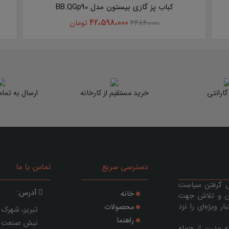
کباب پز گازی بیستون مدل BB.QGp90
ب
42،598،000
44840000
تومان
خرید مستقیم از کارخانه
ارسال به تما
دسترسی سریع
تماس با ما
یش گرفتن سیاست
آدرس:
خانه
ان و تلاش جهت
 ویژه‌ای را نزد
محصولات
تبریز، شهرک 
راهنما
نه مدرن از جمله