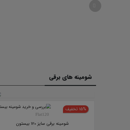
شومینه های برقی
15% تخفیف
Flat120
شومینه برقی سایز 120 بیستون