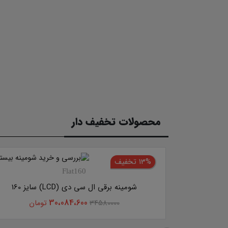
محصولات تخفیف دار
13% تخفیف
Flat160
U1
شومینه برقی ال سی دی (LCD) سایز 160
30،084،600
ان
34580000
تومان