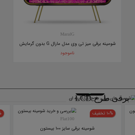
MaralG
شومینه برقی میز تی وی مدل مارال G بدون گرمایش
ناموجود
شومینه های
نمایش همه
برقی طرح LCD
آینه ای
10% تخفیف
10%
Flat100
شومینه برقی سایز 100 بیستون