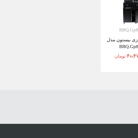
BBQ.Gp8
ازی بیستون مدل
BBQ.Gp8
40،4
تومان