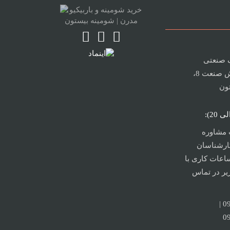
ک صنعتی
بیلوردی، نبش صنعت 8،
تون
 مشاوره
ارشناسان
اعات کاری با
یر در تماس
09147566614 |
0