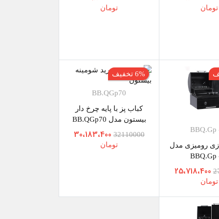
تومان
تومان
6% تخفیف
BB.QGp70
کباب پز با پایه چرخ دار
بیستون مدل BB.QGp70
BBQ.Gp 
30،183،400
32110000
تومان
ازی رومیزی مدل
BBQ.Gp 
25،718،400
2
تومان