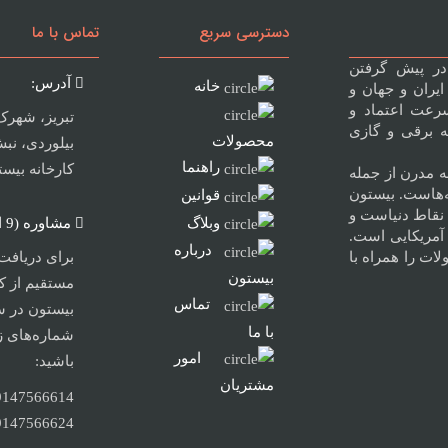
دسترسی سریع
تماس با ما
در پیش گرفتن
آدرس:
خانه
ران و جهان و
رعت اعتماد و
تبریز، شهر
نه برقی و گازی
محصولات
راهنما
کارخانه بیس
نه مدرن از جمله
ه‌هاست. بیستون
قوانین
نقاط دنیاست و
وبلاگ
مشاوره (9 الی 20):
آمریکایی است.
درباره
ات را همراه با
برای دریافت
بیستون
مستقیم از ک
تماس
بیستون در س
با ما
شماره‌های ز
امور
باشید:
مشتریان
9147566624