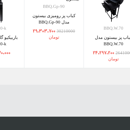
BBQ.Gp-90
کباب پز رومیزی بیستون
مدل BBQ.Gp-90
0-k
BBQ.W.70
29،303،700
30210000
تومان
باب پز بیستون مدل
باربیکیو گ
0-k
BBQ.W.70
70،000
24،297،200
264100
تومان