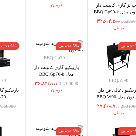
تومان
ب پز گازی کابینت دار
مدل BBQ.Gp90-k
32،602،500
362250
تومان
ف
5% تخفیف
6% تخفیف
BBQ.Gp70-k
باربیکیو گازی کابینت دار
مدل BBQ.Gp70-k
-70
BBQ.W90
36،822،000
38760000
تومان
ربیکیو ذغالی فن دار
باربیکیو گ
ون مدل BBQ.W90
-70
27،460،700
7360000
283100
تومان
ف
3% تخفیف