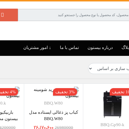
لاگ
درباره بیستون
تماس با ما
↓ امور مشتریان
فیف
3% تخفیف
4% تخفیف
0.k
BBQ.W80
کباب پز ذغالی ایستاده مدل
باربیکیو
BBQ.W80
بیستون مدل Gp80.k
BBQ.Gp90-k
26،170،600
4200000
26980000