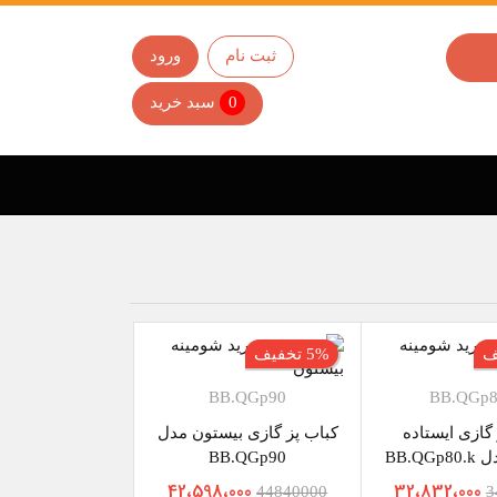
ثبت نام
ورود
0
سبد خرید
5% تخفیف
BB.QGp90
BB.QGp8
 گازی ایستاده
کباب پز گازی بیستون مدل
BB.Q
BB.QGp90
42،598،000
32،832،000
44840000
3