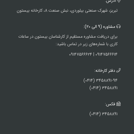
آدرس:
تبریز، شهرک صنعتی بیلوردی، نبش صنعت 8، کارخانه بیستون
مشاوره (9 الی 20):
برای دریافت مشاوره مستقیم از کارشناسان بیستون در ساعات
کاری با شماره‌های زیر در تماس باشید:
09147566614 | 09147566624
دفتر کارخانه:
3458891-94 (0414)
3458891 (0414)
فکس:
3458891 (0414)