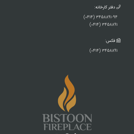
دفتر کارخانه:
3458891-94 (0414)
3458891 (0414)
فکس:
3458891 (0414)