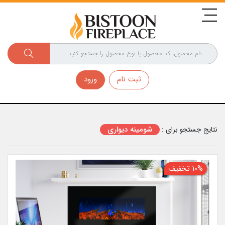
ثبت نام
ورود
شومینه دیواری
نتایج جستجو برای :
10% تخفیف