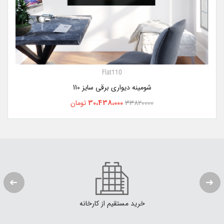
Flat110
شومینه دیواری برقی سایز 110
30،438،000
33820000
تومان
خرید مستقیم از کارخانه