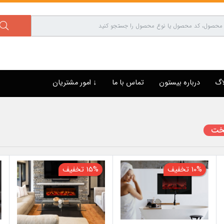
اگ
درباره بیستون
تماس با ما
↓ امور مشتریان
تخت
10% تخفیف
15% تخفیف