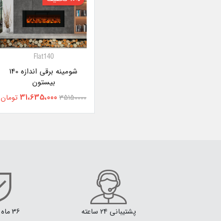
Flat140
شومینه برقی اندازه 140
بیستون
31،635،000
35150000
تومان
پشتیبانی 24 ساعته
36 ماه گارانتی