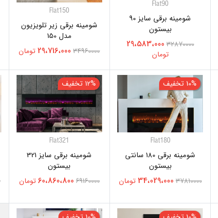
Flat90
Flat150
شومینه برقی سایز 90
شومینه برقی زیر تلویزیون
بیستون
مدل 150
29،583،000
32870000
29،716،000
34960000
تومان
تومان
10% تخفیف
12% تخفیف
Flat321
Flat180
شومینه برقی 180 سانتی
شومینه برقی سایز 321
بیستون
بیستون
60،860،800
34،029،000
37810000
تومان
69160000
تومان
0
10% تخفیف
10% تخفیف