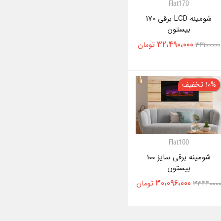
Flat170
شومینه LCD برقی 170
بیستون
32،490،000
36100000
تومان
10% تخفیف
Flat100
شومینه برقی سایز 100
بیستون
30،096،000
3344000
تومان