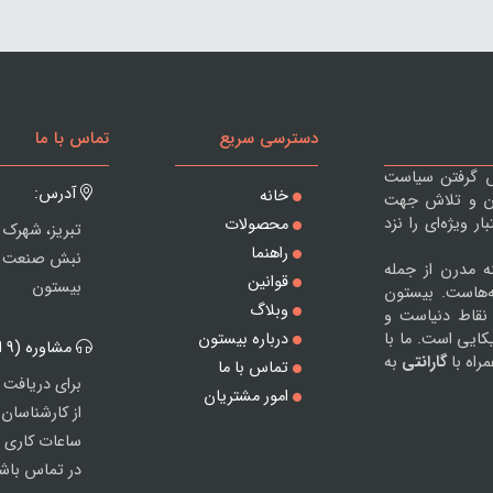
دسترسی سریع
تماس با ما
یش گرفتن سیاست
آدرس:
خانه
ان و تلاش جهت
 ویژه‌ای را نزد
محصولات
تبریز، شهرک 
راهنما
نه مدرن از جمله
قوانین
بیستون
ه‌هاست. بیستون
وبلاگ
نقاط دنیاست و
ایی است. ما با
درباره بیستون
مشاوره (9 الی 20):
راه با
گارانتی
به
تماس با ما
برای دریافت 
امور مشتریان
از کارشناسان
ساعات کاری ب
در تماس باشی