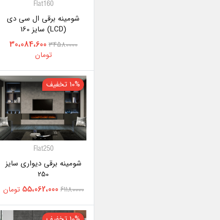
Flat160
شومینه برقی ال سی دی
(LCD) سایز 160
30،084،600
34580000
تومان
10% تخفیف
Flat250
شومینه برقی دیواری سایز
250
55،062،000
61180000
تومان
10% تخفیف