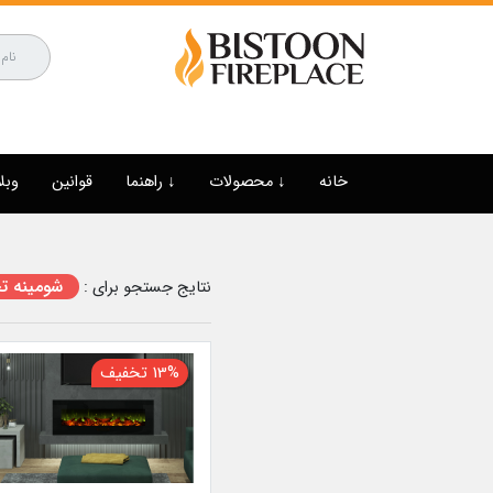
خانه
↓ محصولات
↓ راهنما
قوانین
وبل
شومینه 
نتایج جستجو برای :
13% تخفیف