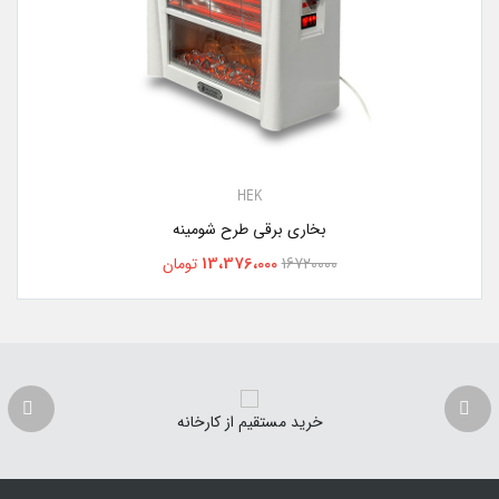
HEK
بخاری برقی طرح شومینه
13،376،000
16720000
تومان
خرید مستقیم از کارخانه