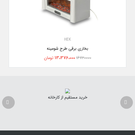
HEK
بخاری برقی طرح شومینه
13،376،000
16720000
تومان
خرید مستقیم از کارخانه