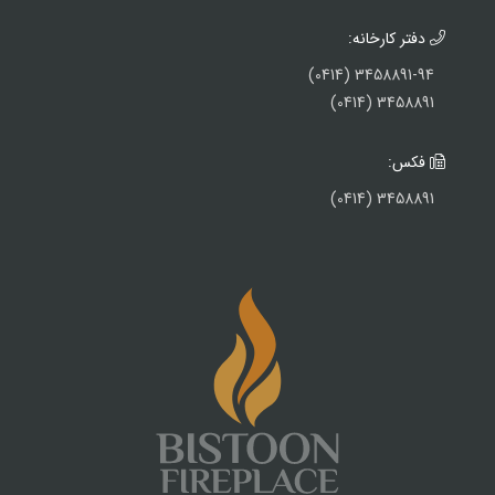
دفتر کارخانه:
3458891-94 (0414)
3458891 (0414)
فکس:
3458891 (0414)