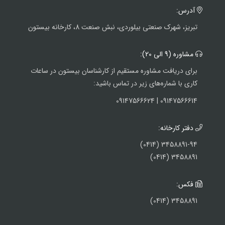
آدرس:
تبریز، شهرک صنعتی بیلوردی، نبش صنعت 8، کارخانه بیستون
مشاوره (9 الی 20):
برای دریافت مشاوره مستقیم از کارشناسان بیستون در ساعات
کاری با شماره‌های زیر در تماس باشید:
09147566614 | 09147566624
دفتر کارخانه:
3458891-94 (0414)
3458891 (0414)
فکس:
3458891 (0414)